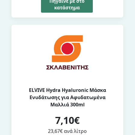
Πήγαινέ με στο
κατάστημα
ELVIVE Hydra Hyaluronic Μάσκα
Ενυδάτωσης για Αφυδατωμένα
Μαλλιά 300ml
7,10€
23,67€ ανά λίτρο