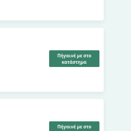
Πήγαινέ με στο
κατάστημα
Πήγαινέ με στο