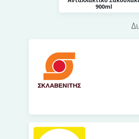
Ανταλλακτικό Σακουλάκ
900ml
Δ