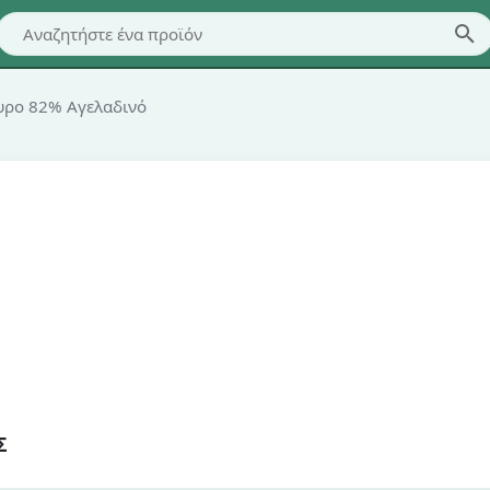
ρο 82% Αγελαδινό
Σ