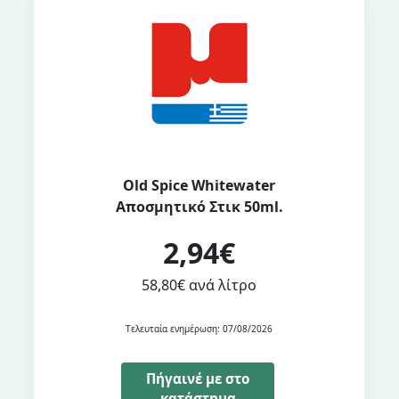
Old Spice Whitewater
Αποσμητικό Στικ 50ml.
2,94€
58,80€ ανά λίτρο
Τελευταία ενημέρωση: 07/08/2026
Πήγαινέ με στο
κατάστημα