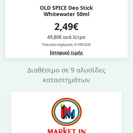
OLD SPICE Deo Stick
Whitewater 50ml
2,49€
49,80€ ανά λίτρο
Τελευταία ενημέρωση: 01/08/2026
Ιστορικό τιμής
Διαθέσιμο σε 9 αλυσίδες
καταστημάτων