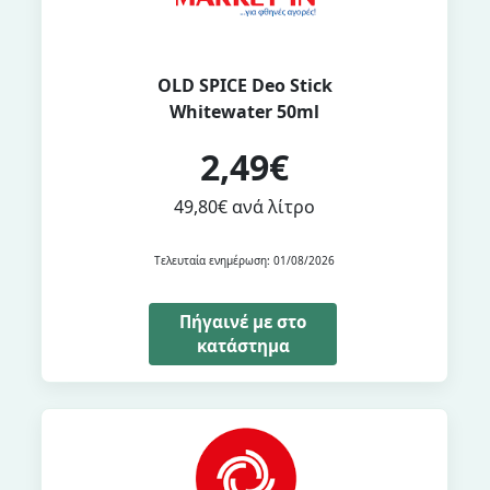
OLD SPICE Deo Stick
Whitewater 50ml
2,49€
49,80€ ανά λίτρο
Τελευταία ενημέρωση: 01/08/2026
Πήγαινέ με στο
κατάστημα