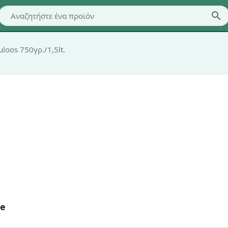
oos 750γρ./1,5lt.
de