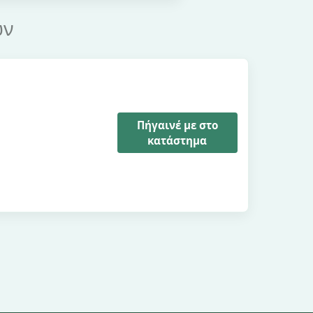
ων
Πήγαινέ με στο
κατάστημα