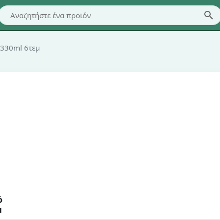
 330ml 6τεμ
ό
μ