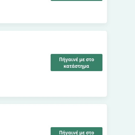
Πήγαινέ με στο
κατάστημα
Πήγαινέ με στο