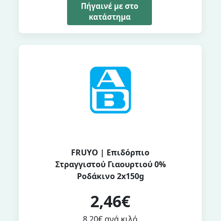
Πήγαινέ με στο
κατάστημα
FRUYO | Επιδόρπιο
Στραγγιστού Γιαουρτιού 0%
Ροδάκινο 2x150g
2,46€
8,20€ ανά κιλό