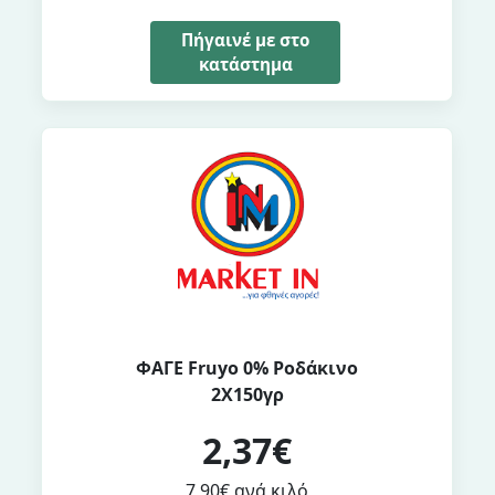
Πήγαινέ με στο
κατάστημα
ΦΑΓΕ Fruyo 0% Ροδάκινο
2X150γρ
2,37€
7,90€ ανά κιλό