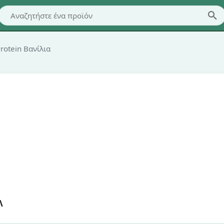
otein Βανίλια
Λ